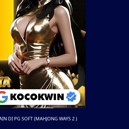
N DI PG SOFT (MAHJONG WAYS 2 )