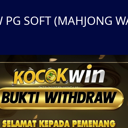
 PG SOFT (MAHJONG WA