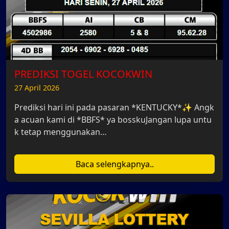
PREDIKSI TOGEL KOCOKWIN
27 April 2026
Prediksi hari ini pada pasaran *KENTUCKY*✨ Angk
a acuan kami di *BBFS* ya bosskuJangan lupa untu
k tetap menggunakan…
Baca selengkapnya..