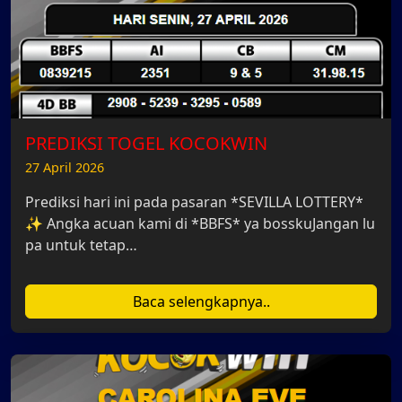
PREDIKSI TOGEL KOCOKWIN
27 April 2026
Prediksi hari ini pada pasaran *SEVILLA LOTTERY*
✨ Angka acuan kami di *BBFS* ya bosskuJangan lu
pa untuk tetap…
Baca selengkapnya..