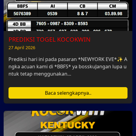
PREDIKSI TOGEL KOCOKWIN
27 April 2026
Prediksi hari ini pada pasaran *NEWYORK EVE*✨ A
ngka acuan kami di *BBFS* ya bosskuJangan lupa u
ntuk tetap menggunakan…
Baca selengkapnya..