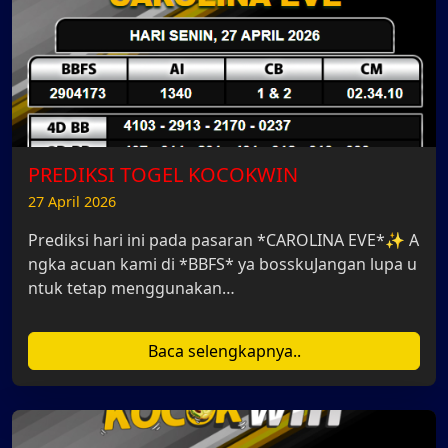
PREDIKSI TOGEL KOCOKWIN
27 April 2026
Prediksi hari ini pada pasaran *CAROLINA EVE*✨ A
ngka acuan kami di *BBFS* ya bosskuJangan lupa u
ntuk tetap menggunakan…
Baca selengkapnya..