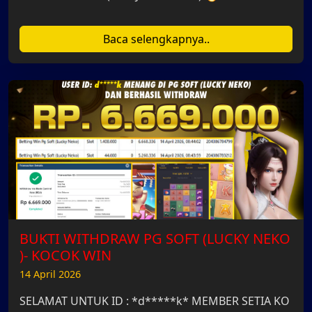
Baca selengkapnya..
BUKTI WITHDRAW PG SOFT (LUCKY NEKO
)- KOCOK WIN
14 April 2026
SELAMAT UNTUK ID : *d*****k* MEMBER SETIA KO