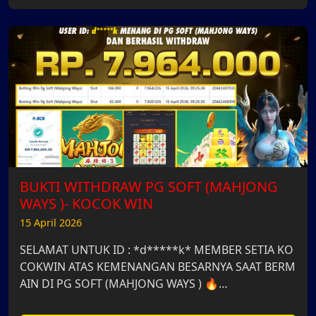
BUKTI WITHDRAW PG SOFT (MAHJONG
WAYS )- KOCOK WIN
15 April 2026
SELAMAT UNTUK ID : *d*****k* MEMBER SETIA KO
COKWIN ATAS KEMENANGAN BESARNYA SAAT BERM
AIN DI PG SOFT (MAHJONG WAYS ) 🔥…