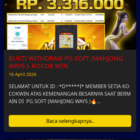
BUKTI WITHDRAW PG SOFT (MAHJONG
WAYS )- KOCOK WIN
16 April 2026
SELAMAT UNTUK ID : *D*****I* MEMBER SETIA KO
COKWIN ATAS KEMENANGAN BESARNYA SAAT BERM
AIN DI PG SOFT (MAHJONG WAYS )🔥…
Baca selengkapnya..