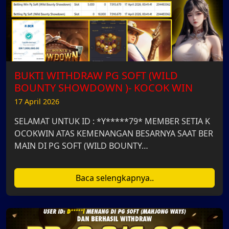
BUKTI WITHDRAW PG SOFT (WILD
BOUNTY SHOWDOWN )- KOCOK WIN
17 April 2026
SELAMAT UNTUK ID : *Y*****79* MEMBER SETIA K
OCOKWIN ATAS KEMENANGAN BESARNYA SAAT BER
MAIN DI PG SOFT (WILD BOUNTY…
Baca selengkapnya..