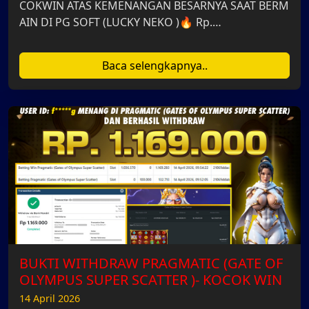
COKWIN ATAS KEMENANGAN BESARNYA SAAT BERM
AIN DI PG SOFT (LUCKY NEKO )🔥 Rp.…
Baca selengkapnya..
BUKTI WITHDRAW PRAGMATIC (GATE OF
OLYMPUS SUPER SCATTER )- KOCOK WIN
14 April 2026