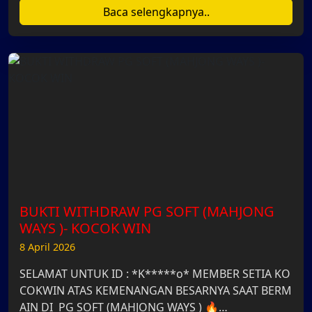
Baca selengkapnya..
BUKTI WITHDRAW PG SOFT (MAHJONG
WAYS )- KOCOK WIN
8 April 2026
SELAMAT UNTUK ID : *K*****o* MEMBER SETIA KO
COKWIN ATAS KEMENANGAN BESARNYA SAAT BERM
AIN DI PG SOFT (MAHJONG WAYS ) 🔥…