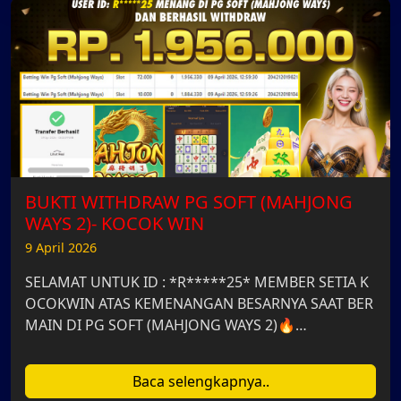
BUKTI WITHDRAW PG SOFT (MAHJONG
WAYS 2)- KOCOK WIN
9 April 2026
SELAMAT UNTUK ID : *R*****25* MEMBER SETIA K
OCOKWIN ATAS KEMENANGAN BESARNYA SAAT BER
MAIN DI PG SOFT (MAHJONG WAYS 2)🔥…
Baca selengkapnya..