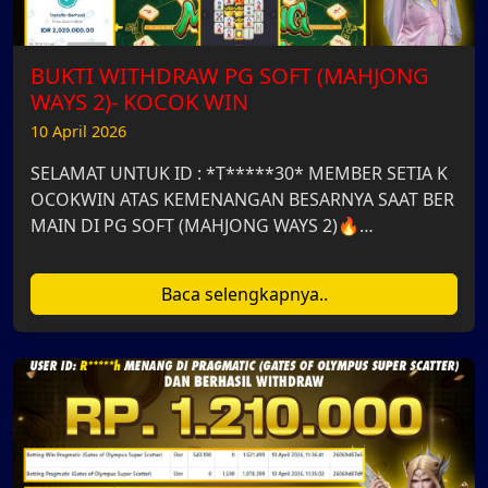
BUKTI WITHDRAW PG SOFT (MAHJONG
WAYS 2)- KOCOK WIN
10 April 2026
SELAMAT UNTUK ID : *T*****30* MEMBER SETIA K
OCOKWIN ATAS KEMENANGAN BESARNYA SAAT BER
MAIN DI PG SOFT (MAHJONG WAYS 2)🔥…
Baca selengkapnya..