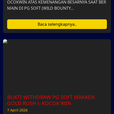
OCOKWIN ATAS KEMENANGAN BESARNYA SAAT BER
MAIN DI PG SOFT (WILD BOUNTY…
Baca selengkapnya..
BUKTI WITHDRAW PG SOFT (KRAKEN
GOLD RUSH )- KOCOK WIN
7 April 2026