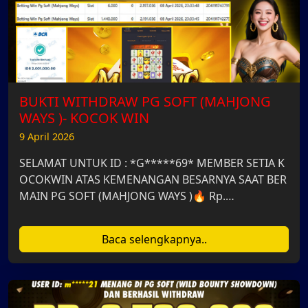
BUKTI WITHDRAW PG SOFT (MAHJONG
WAYS )- KOCOK WIN
9 April 2026
SELAMAT UNTUK ID : *G*****69* MEMBER SETIA K
OCOKWIN ATAS KEMENANGAN BESARNYA SAAT BER
MAIN PG SOFT (MAHJONG WAYS )🔥 Rp.…
Baca selengkapnya..