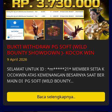
BUKTI WITHDRAW PG SOFT (WILD
BOUNTY SHOWDOWN )- KOCOK WIN
9 April 2026
SELAMAT UNTUK ID : *m*****21* MEMBER SETIA K
OCOKWIN ATAS KEMENANGAN BESARNYA SAAT BER
MAIN DI PG SOFT (WILD BOUNTY…
Baca selengkapnya..