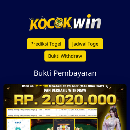
Prediksi Togel
Jadwal Togel
Bukti Withdraw
Bukti Pembayaran