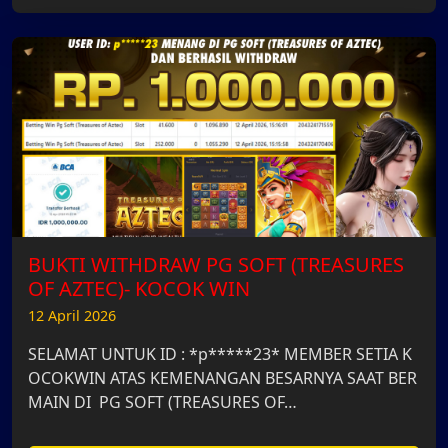
BUKTI WITHDRAW PG SOFT (TREASURES
OF AZTEC)- KOCOK WIN
12 April 2026
SELAMAT UNTUK ID : *p*****23* MEMBER SETIA K
OCOKWIN ATAS KEMENANGAN BESARNYA SAAT BER
MAIN DI PG SOFT (TREASURES OF…