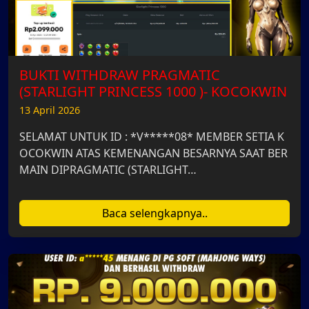
BUKTI WITHDRAW PRAGMATIC
(STARLIGHT PRINCESS 1000 )- KOCOKWIN
13 April 2026
SELAMAT UNTUK ID : *V*****08* MEMBER SETIA K
OCOKWIN ATAS KEMENANGAN BESARNYA SAAT BER
MAIN DIPRAGMATIC (STARLIGHT…
Baca selengkapnya..