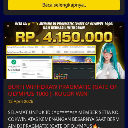
Baca selengkapnya..
BUKTI WITHDRAW PRAGMATIC (GATE OF
OLYMPUS 1000 )- KOCOK WIN
12 April 2026
SELAMAT UNTUK ID : *p*****s* MEMBER SETIA KO
COKWIN ATAS KEMENANGAN BESARNYA SAAT BERM
AIN DI PRAGMATIC (GATE OF OLYMPUS🔥…